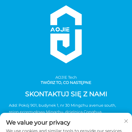
AOJlE Tech
TWÓRZ TO, CO NASTĘPNE
SKONTAKTUJ SIĘ Z NAMI
Add: Pokój 901, budynek 1, nr 30 Mingzhu avenue south,
rejon przemysłowy Mingzhu, dzielnica Conghua,
Guangzhou, Chiny
We value your privacy
Tel:
+86-2036031688 nr wewnętrzny 8048
We use cookies and similar tools to provide our services.