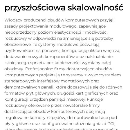
przyszłościowa skalowalność
Wiodący producenci obudów komputerowych przyjęli
zasady projektowania modułowego, zapewniające
niepoprzedzony poziom elastyczności i możliwości
rozbudowy w odpowiedzi na zmieniające się potrzeby
obliczeniowe. Te systemy modułowe pozwalają
użytkownikom na ponowną konfigurację układu wnętrza,
dodawanie nowych komponentów oraz uaktualnianie
istniejącego sprzętu bez konieczności wymiany całej
obudowy. Profesjonalne firmy dostarczające obudów
komputerowych projektują te systemy z wykorzystaniem
standardowych interfejsów montażowych oraz
demontowalnych paneli, które dopasowują się do różnych
formatów płyt głównych, długości kart graficznych oraz
konfiguracji urządzeń pamięci masowej. Funkcje
rozbudowy oferowane przez nowatorskie firmy
dostarczające obudów komputerowych obejmują
regulowane komory napędów, demontowalne tace pod
płyty główne oraz konfigurowalne ułożenia gniazd PCI,
które dostosowują się do zmieniających się wymagań w