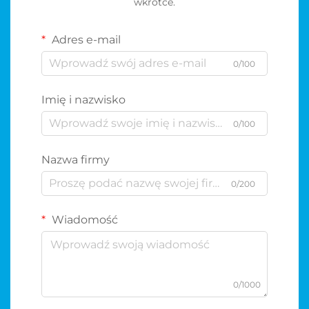
wkrótce.
Adres e-mail
0/100
Imię i nazwisko
0/100
Nazwa firmy
0/200
Wiadomość
0/1000