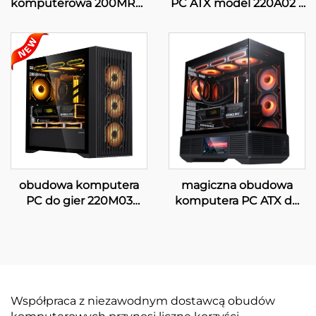
komputerowa 200MR01
PC ATX model 220A02 z
z siatką
siatką
obudowa komputera
magiczna obudowa
PC do gier 220M03
komputera PC ATX do
MATX
gier z wyświetlaczem
LCD
Współpraca z niezawodnym dostawcą obudów