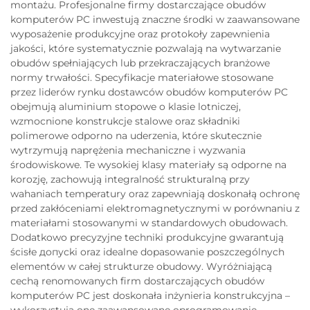
montażu. Profesjonalne firmy dostarczające obudów
komputerów PC inwestują znaczne środki w zaawansowane
wyposażenie produkcyjne oraz protokoły zapewnienia
jakości, które systematycznie pozwalają na wytwarzanie
obudów spełniających lub przekraczających branżowe
normy trwałości. Specyfikacje materiałowe stosowane
przez liderów rynku dostawców obudów komputerów PC
obejmują aluminium stopowe o klasie lotniczej,
wzmocnione konstrukcje stalowe oraz składniki
polimerowe odporno na uderzenia, które skutecznie
wytrzymują naprężenia mechaniczne i wyzwania
środowiskowe. Te wysokiej klasy materiały są odporne na
korozję, zachowują integralność strukturalną przy
wahaniach temperatury oraz zapewniają doskonałą ochronę
przed zakłóceniami elektromagnetycznymi w porównaniu z
materiałami stosowanymi w standardowych obudowach.
Dodatkowo precyzyjne techniki produkcyjne gwarantują
ścisłe допусki oraz idealne dopasowanie poszczególnych
elementów w całej strukturze obudowy. Wyróżniającą
cechą renomowanych firm dostarczających obudów
komputerów PC jest doskonała inżynieria konstrukcyjna –
wykorzystują one zaawansowane oprogramowanie