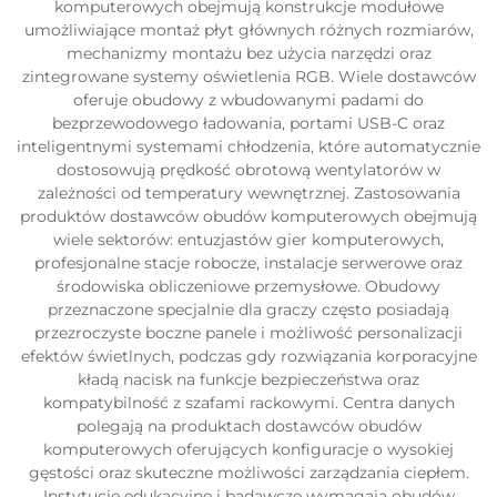
komputerowych obejmują konstrukcje modułowe
umożliwiające montaż płyt głównych różnych rozmiarów,
mechanizmy montażu bez użycia narzędzi oraz
zintegrowane systemy oświetlenia RGB. Wiele dostawców
oferuje obudowy z wbudowanymi padami do
bezprzewodowego ładowania, portami USB-C oraz
inteligentnymi systemami chłodzenia, które automatycznie
dostosowują prędkość obrotową wentylatorów w
zależności od temperatury wewnętrznej. Zastosowania
produktów dostawców obudów komputerowych obejmują
wiele sektorów: entuzjastów gier komputerowych,
profesjonalne stacje robocze, instalacje serwerowe oraz
środowiska obliczeniowe przemysłowe. Obudowy
przeznaczone specjalnie dla graczy często posiadają
przezroczyste boczne panele i możliwość personalizacji
efektów świetlnych, podczas gdy rozwiązania korporacyjne
kładą nacisk na funkcje bezpieczeństwa oraz
kompatybilność z szafami rackowymi. Centra danych
polegają na produktach dostawców obudów
komputerowych oferujących konfiguracje o wysokiej
gęstości oraz skuteczne możliwości zarządzania ciepłem.
Instytucje edukacyjne i badawcze wymagają obudów