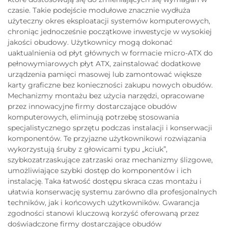
czasie. Takie podejście modułowe znacznie wydłuża
użyteczny okres eksploatacji systemów komputerowych,
chroniąc jednocześnie początkowe inwestycje w wysokiej
jakości obudowy. Użytkownicy mogą dokonać
uaktualnienia od płyt głównych w formacie micro-ATX do
pełnowymiarowych płyt ATX, zainstalować dodatkowe
urządzenia pamięci masowej lub zamontować większe
karty graficzne bez konieczności zakupu nowych obudów.
Mechanizmy montażu bez użycia narzędzi, opracowane
przez innowacyjne firmy dostarczające obudów
komputerowych, eliminują potrzebę stosowania
specjalistycznego sprzętu podczas instalacji i konserwacji
komponentów. Te przyjazne użytkownikowi rozwiązania
wykorzystują śruby z głowicami typu „kciuk”,
szybkozatrzaskujące zatrzaski oraz mechanizmy ślizgowe,
umożliwiające szybki dostęp do komponentów i ich
instalację. Taka łatwość dostępu skraca czas montażu i
ułatwia konserwację systemu zarówno dla profesjonalnych
techników, jak i końcowych użytkowników. Gwarancja
zgodności stanowi kluczową korzyść oferowaną przez
doświadczone firmy dostarczające obudów