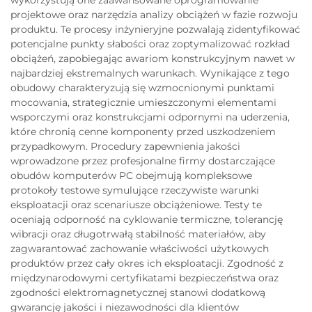
projektowe oraz narzędzia analizy obciążeń w fazie rozwoju
produktu. Te procesy inżynieryjne pozwalają zidentyfikować
potencjalne punkty słabości oraz zoptymalizować rozkład
obciążeń, zapobiegając awariom konstrukcyjnym nawet w
najbardziej ekstremalnych warunkach. Wynikające z tego
obudowy charakteryzują się wzmocnionymi punktami
mocowania, strategicznie umieszczonymi elementami
wsporczymi oraz konstrukcjami odpornymi na uderzenia,
które chronią cenne komponenty przed uszkodzeniem
przypadkowym. Procedury zapewnienia jakości
wprowadzone przez profesjonalne firmy dostarczające
obudów komputerów PC obejmują kompleksowe
protokoły testowe symulujące rzeczywiste warunki
eksploatacji oraz scenariusze obciążeniowe. Testy te
oceniają odporność na cyklowanie termiczne, tolerancję
wibracji oraz długotrwałą stabilność materiałów, aby
zagwarantować zachowanie właściwości użytkowych
produktów przez cały okres ich eksploatacji. Zgodność z
międzynarodowymi certyfikatami bezpieczeństwa oraz
zgodności elektromagnetycznej stanowi dodatkową
gwarancję jakości i niezawodności dla klientów