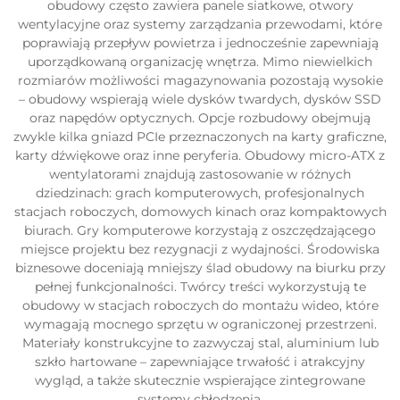
obudowy często zawiera panele siatkowe, otwory
wentylacyjne oraz systemy zarządzania przewodami, które
poprawiają przepływ powietrza i jednocześnie zapewniają
uporządkowaną organizację wnętrza. Mimo niewielkich
rozmiarów możliwości magazynowania pozostają wysokie
– obudowy wspierają wiele dysków twardych, dysków SSD
oraz napędów optycznych. Opcje rozbudowy obejmują
zwykle kilka gniazd PCIe przeznaczonych na karty graficzne,
karty dźwiękowe oraz inne peryferia. Obudowy micro-ATX z
wentylatorami znajdują zastosowanie w różnych
dziedzinach: grach komputerowych, profesjonalnych
stacjach roboczych, domowych kinach oraz kompaktowych
biurach. Gry komputerowe korzystają z oszczędzającego
miejsce projektu bez rezygnacji z wydajności. Środowiska
biznesowe doceniają mniejszy ślad obudowy na biurku przy
pełnej funkcjonalności. Twórcy treści wykorzystują te
obudowy w stacjach roboczych do montażu wideo, które
wymagają mocnego sprzętu w ograniczonej przestrzeni.
Materiały konstrukcyjne to zazwyczaj stal, aluminium lub
szkło hartowane – zapewniające trwałość i atrakcyjny
wygląd, a także skutecznie wspierające zintegrowane
systemy chłodzenia.