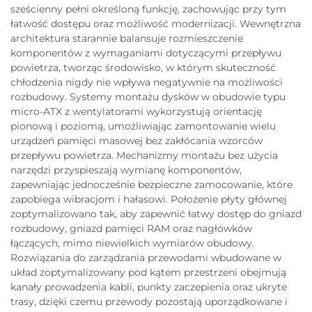
sześcienny pełni określoną funkcję, zachowując przy tym
łatwość dostępu oraz możliwość modernizacji. Wewnętrzna
architektura starannie balansuje rozmieszczenie
komponentów z wymaganiami dotyczącymi przepływu
powietrza, tworząc środowisko, w którym skuteczność
chłodzenia nigdy nie wpływa negatywnie na możliwości
rozbudowy. Systemy montażu dysków w obudowie typu
micro-ATX z wentylatorami wykorzystują orientację
pionową i poziomą, umożliwiając zamontowanie wielu
urządzeń pamięci masowej bez zakłócania wzorców
przepływu powietrza. Mechanizmy montażu bez użycia
narzędzi przyspieszają wymianę komponentów,
zapewniając jednocześnie bezpieczne zamocowanie, które
zapobiega wibracjom i hałasowi. Położenie płyty głównej
zoptymalizowano tak, aby zapewnić łatwy dostęp do gniazd
rozbudowy, gniazd pamięci RAM oraz nagłówków
łączących, mimo niewielkich wymiarów obudowy.
Rozwiązania do zarządzania przewodami wbudowane w
układ zoptymalizowany pod kątem przestrzeni obejmują
kanały prowadzenia kabli, punkty zaczepienia oraz ukryte
trasy, dzięki czemu przewody pozostają uporządkowane i