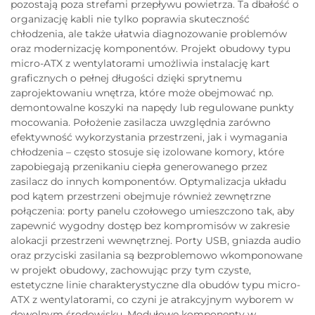
pozostają poza strefami przepływu powietrza. Ta dbałość o
organizację kabli nie tylko poprawia skuteczność
chłodzenia, ale także ułatwia diagnozowanie problemów
oraz modernizację komponentów. Projekt obudowy typu
micro-ATX z wentylatorami umożliwia instalację kart
graficznych o pełnej długości dzięki sprytnemu
zaprojektowaniu wnętrza, które może obejmować np.
demontowalne koszyki na napędy lub regulowane punkty
mocowania. Położenie zasilacza uwzględnia zarówno
efektywność wykorzystania przestrzeni, jak i wymagania
chłodzenia – często stosuje się izolowane komory, które
zapobiegają przenikaniu ciepła generowanego przez
zasilacz do innych komponentów. Optymalizacja układu
pod kątem przestrzeni obejmuje również zewnętrzne
połączenia: porty panelu czołowego umieszczono tak, aby
zapewnić wygodny dostęp bez kompromisów w zakresie
alokacji przestrzeni wewnętrznej. Porty USB, gniazda audio
oraz przyciski zasilania są bezproblemowo wkomponowane
w projekt obudowy, zachowując przy tym czyste,
estetyczne linie charakterystyczne dla obudów typu micro-
ATX z wentylatorami, co czyni je atrakcyjnym wyborem w
dowolnym środowisku. Modułowe komponenty w