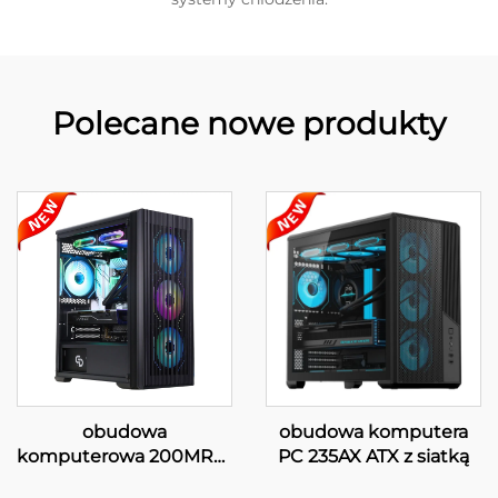
Polecane nowe produkty
obudowa
obudowa komputera
komputerowa 200MR01
PC 235AX ATX z siatką
z siatką