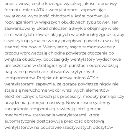
podstawową cechę każdego wysokiej jakości obudowy
formatu micro ATX z wentylatorami, zapewniając
wyjątkową wydajność chłodzenia, która dorównuje
rozwiązaniom w większych obudowach typu tower. Ten
zaawansowany układ chłodzenia zwykle obejmuje wiele
stref wentylatorów działających w doskonałej zgodzie, aby
stworzyć optymalne wzory przepływu powietrza w całej
zwartej obudowie. Wentylatory ssące zamontowane z
przodu wprowadzają chłodne powietrze otoczenia do
wnętrza obudowy, podczas gdy wentylatory wydechowe
umieszczone w strategicznych punktach odprowadzają
nagrzane powietrze z obszarów krytycznych
komponentów. Projekt obudowy micro ATX z
wentylatorami zapewnia, że gorące powietrze nigdy nie
staje się nieruchome wokół wrażliwych elementów
elektronicznych, takich jak procesory, moduły pamięci czy
urządzenia pamięci masowej. Nowoczesne systemy
zarządzania temperaturą zawierają inteligentne
mechanizmy sterowania wentylatorami, które
automatycznie dostosowują prędkość obrotową
wentylatorów na podstawie rzeczywistych odczytów