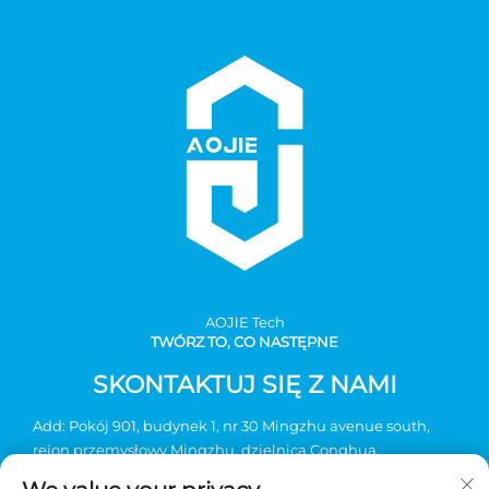
AOJlE Tech
TWÓRZ TO, CO NASTĘPNE
SKONTAKTUJ SIĘ Z NAMI
Add: Pokój 901, budynek 1, nr 30 Mingzhu avenue south,
rejon przemysłowy Mingzhu, dzielnica Conghua,
Guangzhou, Chiny