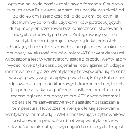
optymalną wydajność w mniejszych formach. Obudowa
typu micro-ATX z wentylatorami ma zwykle wysokość od
38 do 46 cm i szerokość od 18 do 20 cm, co czyni ją
idealnym wyborem dla użytkowników potrzebujących
dużej mocy obliczeniowej bez konieczności stosowania
dużych obudów typu tower. Zintegrowany system
wentylatorów obejmuje zazwyczaj kilka jednostek
chłodzących rozmieszczonych strategicznie w strukturze
obudowy. Większość obudów micro-ATX z wentylatorami
wyposażona jest w wentylatory ssące z przodu, wentylatory
wydechowe z tyłu oraz opcjonalne rozwiązania chłodzące
montowane na górze. Wentylatory te współpracują ze sobą,
tworząc pozytywny przepływ powietrza, który skutecznie
odprowadza ciepło od kluczowych komponentów, takich
jak procesory, karty graficzne i zasilacze. Architektura
technologiczna obudowy micro-ATX z wentylatorami
opiera się na zaawansowanych zasadach zarządzania
temperaturą. Nowoczesne wersje oferują sterowanie
wentylatorami metodą PWM, umożliwiając użytkownikowi
dostosowanie prędkości obrotowej wentylatorów w
zależności od aktualnych wymagań termicznych. Projekt