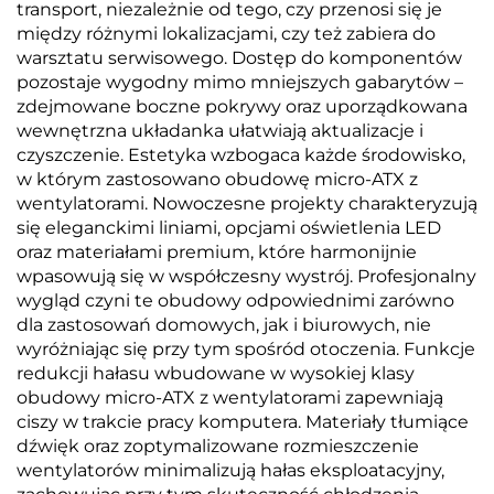
transport, niezależnie od tego, czy przenosi się je
między różnymi lokalizacjami, czy też zabiera do
warsztatu serwisowego. Dostęp do komponentów
pozostaje wygodny mimo mniejszych gabarytów –
zdejmowane boczne pokrywy oraz uporządkowana
wewnętrzna układanka ułatwiają aktualizacje i
czyszczenie. Estetyka wzbogaca każde środowisko,
w którym zastosowano obudowę micro-ATX z
wentylatorami. Nowoczesne projekty charakteryzują
się eleganckimi liniami, opcjami oświetlenia LED
oraz materiałami premium, które harmonijnie
wpasowują się w współczesny wystrój. Profesjonalny
wygląd czyni te obudowy odpowiednimi zarówno
dla zastosowań domowych, jak i biurowych, nie
wyróżniając się przy tym spośród otoczenia. Funkcje
redukcji hałasu wbudowane w wysokiej klasy
obudowy micro-ATX z wentylatorami zapewniają
ciszy w trakcie pracy komputera. Materiały tłumiące
dźwięk oraz zoptymalizowane rozmieszczenie
wentylatorów minimalizują hałas eksploatacyjny,