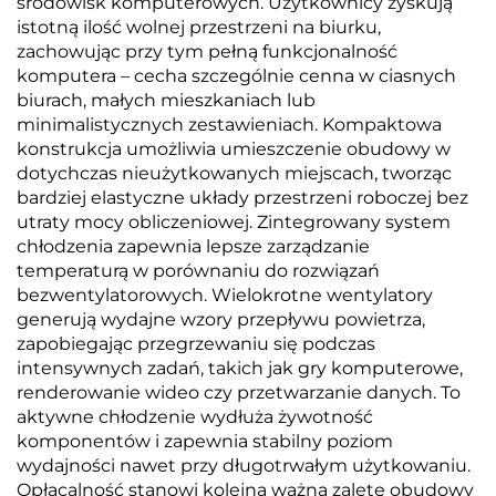
środowisk komputerowych. Użytkownicy zyskują
istotną ilość wolnej przestrzeni na biurku,
zachowując przy tym pełną funkcjonalność
komputera – cecha szczególnie cenna w ciasnych
biurach, małych mieszkaniach lub
minimalistycznych zestawieniach. Kompaktowa
konstrukcja umożliwia umieszczenie obudowy w
dotychczas nieużytkowanych miejscach, tworząc
bardziej elastyczne układy przestrzeni roboczej bez
utraty mocy obliczeniowej. Zintegrowany system
chłodzenia zapewnia lepsze zarządzanie
temperaturą w porównaniu do rozwiązań
bezwentylatorowych. Wielokrotne wentylatory
generują wydajne wzory przepływu powietrza,
zapobiegając przegrzewaniu się podczas
intensywnych zadań, takich jak gry komputerowe,
renderowanie wideo czy przetwarzanie danych. To
aktywne chłodzenie wydłuża żywotność
komponentów i zapewnia stabilny poziom
wydajności nawet przy długotrwałym użytkowaniu.
Opłacalność stanowi kolejną ważną zaletę obudowy