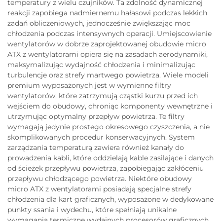
temperatury z wielu czujników. Ta zdolność dynamicznej
reakcji zapobiega nadmiernemu hałasowi podczas lekkich
zadań obliczeniowych, jednocześnie zwiększając moc
chłodzenia podczas intensywnych operacji. Umiejscowienie
wentylatorów w dobrze zaprojektowanej obudowie micro
ATX z wentylatorami opiera się na zasadach aerodynamiki,
maksymalizując wydajność chłodzenia i minimalizując
turbulencje oraz strefy martwego powietrza. Wiele modeli
premium wyposażonych jest w wymienne filtry
wentylatorów, które zatrzymują cząstki kurzu przed ich
wejściem do obudowy, chroniąc komponenty wewnętrzne i
utrzymując optymalny przepływ powietrza. Te filtry
wymagają jedynie prostego okresowego czyszczenia, a nie
skomplikowanych procedur konserwacyjnych. System
zarządzania temperaturą zawiera również kanały do
prowadzenia kabli, które oddzielają kable zasilające i danych
od ścieżek przepływu powietrza, zapobiegając zakłóceniu
przepływu chłodzącego powietrza. Niektóre obudowy
micro ATX z wentylatorami posiadają specjalne strefy
chłodzenia dla kart graficznych, wyposażone w dedykowane
punkty ssania i wydechu, które spełniają unikalne
wymagania termiczne wydajnych procesorów graficznych