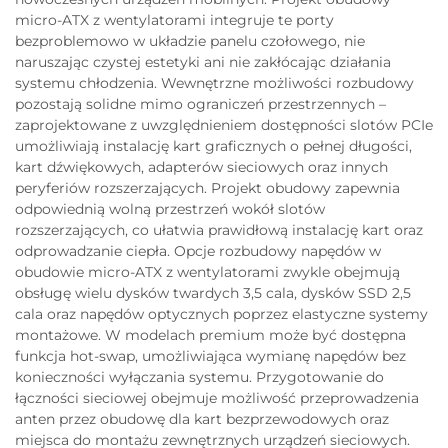
micro-ATX z wentylatorami integruje te porty
bezproblemowo w układzie panelu czołowego, nie
naruszając czystej estetyki ani nie zakłócając działania
systemu chłodzenia. Wewnętrzne możliwości rozbudowy
pozostają solidne mimo ograniczeń przestrzennych –
zaprojektowane z uwzględnieniem dostępności slotów PCIe
umożliwiają instalację kart graficznych o pełnej długości,
kart dźwiękowych, adapterów sieciowych oraz innych
peryferiów rozszerzających. Projekt obudowy zapewnia
odpowiednią wolną przestrzeń wokół slotów
rozszerzających, co ułatwia prawidłową instalację kart oraz
odprowadzanie ciepła. Opcje rozbudowy napędów w
obudowie micro-ATX z wentylatorami zwykle obejmują
obsługę wielu dysków twardych 3,5 cala, dysków SSD 2,5
cala oraz napędów optycznych poprzez elastyczne systemy
montażowe. W modelach premium może być dostępna
funkcja hot-swap, umożliwiająca wymianę napędów bez
konieczności wyłączania systemu. Przygotowanie do
łączności sieciowej obejmuje możliwość przeprowadzenia
anten przez obudowę dla kart bezprzewodowych oraz
miejsca do montażu zewnętrznych urządzeń sieciowych.