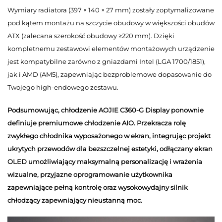
Wymiary radiatora (397 × 140 × 27 mm) zostały zoptymalizowane
pod kątem montażu na szczycie obudowy w większości obudów
ATX (zalecana szerokość obudowy ≥220 mm). Dzięki
kompletnemu zestawowi elementów montażowych urządzenie
jest kompatybilne zarówno z gniazdami Intel (LGA 1700/1851),
jak i AMD (AM5), zapewniając bezproblemowe dopasowanie do
Twojego high-endowego zestawu.
Podsumowując, chłodzenie AOJIE C360-G Display ponownie
definiuje premiumowe chłodzenie AIO. Przekracza rolę
zwykłego chłodnika wyposażonego w ekran, integrując projekt
ukrytych przewodów dla bezszczelnej estetyki, odłączany ekran
OLED umożliwiający maksymalną personalizację i wrażenia
wizualne, przyjazne oprogramowanie użytkownika
zapewniające pełną kontrolę oraz wysokowydajny silnik
chłodzący zapewniający nieustanną moc.