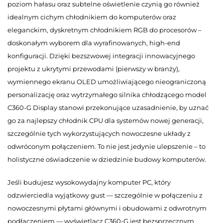
poziom hałasu oraz subtelne oświetlenie czynią go również
idealnym cichym chłodnikiem do komputerów oraz
eleganckim, dyskretnym chłodnikiem RGB do procesorów –
doskonałym wyborem dla wyrafinowanych, high-end
konfiguracji. Dzięki bezszwowej integracji innowacyjnego
projektu z ukrytymi przewodami (pierwszy w branży),
wymiennego ekranu OLED umożliwiającego nieograniczoną
personalizację oraz wytrzymałego silnika chłodzącego model
C360-G Display stanowi przekonujące uzasadnienie, by uznać
go za najlepszy chłodnik CPU dla systemów nowej generacji,
szczególnie tych wykorzystujących nowoczesne układy z
odwróconym połączeniem. To nie jest jedynie ulepszenie – to
holistyczne oświadczenie w dziedzinie budowy komputerów.
Jeśli budujesz wysokowydajny komputer PC, który
odzwierciedla wyjątkowy gust — szczególnie w połączeniu z
nowoczesnymi płytami głównymi i obudowami z odwrotnym
podłączeniem — wyświetlacz C360-G jest bezsprzecznym