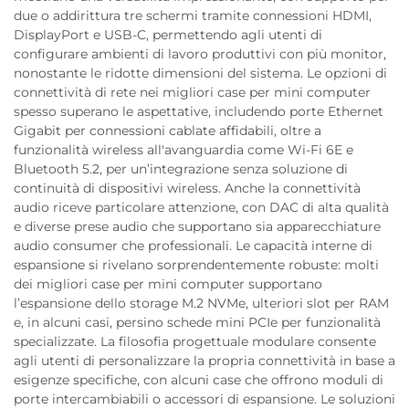
due o addirittura tre schermi tramite connessioni HDMI,
DisplayPort e USB-C, permettendo agli utenti di
configurare ambienti di lavoro produttivi con più monitor,
nonostante le ridotte dimensioni del sistema. Le opzioni di
connettività di rete nei migliori case per mini computer
spesso superano le aspettative, includendo porte Ethernet
Gigabit per connessioni cablate affidabili, oltre a
funzionalità wireless all'avanguardia come Wi-Fi 6E e
Bluetooth 5.2, per un’integrazione senza soluzione di
continuità di dispositivi wireless. Anche la connettività
audio riceve particolare attenzione, con DAC di alta qualità
e diverse prese audio che supportano sia apparecchiature
audio consumer che professionali. Le capacità interne di
espansione si rivelano sorprendentemente robuste: molti
dei migliori case per mini computer supportano
l’espansione dello storage M.2 NVMe, ulteriori slot per RAM
e, in alcuni casi, persino schede mini PCIe per funzionalità
specializzate. La filosofia progettuale modulare consente
agli utenti di personalizzare la propria connettività in base a
esigenze specifiche, con alcuni case che offrono moduli di
porte intercambiabili o accessori di espansione. Le soluzioni