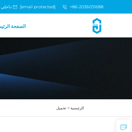
+86-2036031688 داخلي 8048
[email protected]
الصفحة الرئي
الرئيسية >
تحميل