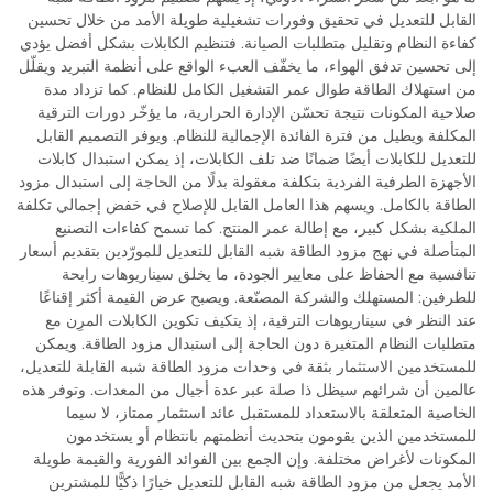
القابل للتعديل في تحقيق وفورات تشغيلية طويلة الأمد من خلال تحسين
كفاءة النظام وتقليل متطلبات الصيانة. فتنظيم الكابلات بشكل أفضل يؤدي
إلى تحسين تدفق الهواء، ما يخفّف العبء الواقع على أنظمة التبريد ويقلّل
من استهلاك الطاقة طوال عمر التشغيل الكامل للنظام. كما تزداد مدة
صلاحية المكونات نتيجة تحسّن الإدارة الحرارية، ما يؤخّر دورات الترقية
المكلفة ويطيل من فترة الفائدة الإجمالية للنظام. ويوفر التصميم القابل
للتعديل للكابلات أيضًا ضمانًا ضد تلف الكابلات، إذ يمكن استبدال كابلات
الأجهزة الطرفية الفردية بتكلفة معقولة بدلًا من الحاجة إلى استبدال مزود
الطاقة بالكامل. ويسهم هذا العامل القابل للإصلاح في خفض إجمالي تكلفة
الملكية بشكل كبير، مع إطالة عمر المنتج. كما تسمح كفاءات التصنيع
المتأصلة في نهج مزود الطاقة شبه القابل للتعديل للمورّدين بتقديم أسعار
تنافسية مع الحفاظ على معايير الجودة، ما يخلق سيناريوهات رابحة
للطرفين: المستهلك والشركة المصنّعة. ويصبح عرض القيمة أكثر إقناعًا
عند النظر في سيناريوهات الترقية، إذ يتكيف تكوين الكابلات المرِن مع
متطلبات النظام المتغيرة دون الحاجة إلى استبدال مزود الطاقة. ويمكن
للمستخدمين الاستثمار بثقة في وحدات مزود الطاقة شبه القابلة للتعديل،
عالمين أن شرائهم سيظل ذا صلة عبر عدة أجيال من المعدات. وتوفر هذه
الخاصية المتعلقة بالاستعداد للمستقبل عائد استثمار ممتاز، لا سيما
للمستخدمين الذين يقومون بتحديث أنظمتهم بانتظام أو يستخدمون
المكونات لأغراض مختلفة. وإن الجمع بين الفوائد الفورية والقيمة طويلة
الأمد يجعل من مزود الطاقة شبه القابل للتعديل خيارًا ذكيًّا للمشترين