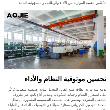
المُلمّين بأهمية الموازنة بين الأداء والوظائف والمسؤولية المالية.
تحسين موثوقية النظام والأداء
تدمج بنية مزود الطاقة شبه القابل للتعديل مبادئ هندسية متقدمة تُركِّز
على استقرار النظام وحماية المكونات وتقديم أداءٍ ثابتٍ عبر ظروف
التشغيل المتنوعة. وتضمن هذه الفلسفة التصميمية المتطورة أن تظل
سلامة التوصيل الكهربائي ممتازةً سواءً في التوصيلات الدائمة أو القابلة