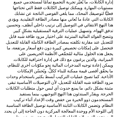
إدارة الكابلات، ما يُغيّر تجربة التجميع تمامًا لمستخدمي جميع
مستويات المهارة. ويمكنك توصيل الكابلات فقط التي تحتاجها
فعليًّا لتوصيفك المحدّد، مما يلغي الفوضى الناتجة عن تشابك
الكابلات التي عادةً ما تُعاني منها مصادر الطاقة التقليدية. ويؤدي
هذا النهج الانتقائي في التوصيل إلى ترتيب داخلي أنظف، وتحسين
تدفق الهواء، وتسهيل عمليات الترقية المستقبلية بشكلٍ كبير.
وتتضح الفوائد المالية المترتبة على اختيار مزود طاقة شبه قابل
للتعديل عند مقارنة تكلفته بمصادر الطاقة الكاملة القابلة للتعديل.
فتحصل على إمكانات تخصيص كبيرة دون دفع أسعار مرتفعة، ما
يجعل هذه الحلول مثالية لمُجمِّعي الأنظمة الحريصين على
الميزانية، والذين يرغبون مع ذلك في إدارة احترافية للكابلات.
ويمكن إعادة توجيه المدخرات المالية نحو مكوّنات أخرى للنظام،
ما يحقّق أقصى قيمة ممكنة للبناء ككلٍّ، ويُحسّن الإمكانات
الأداءية. كما تصبح عمليات التركيب أبسط بكثير باستخدام وحدات
مزود الطاقة شبه القابلة للتعديل، لأن التوصيلات الأساسية تبقى
مثبتة بشكل دائم، ما يمنع حدوث أي لبس حول متطلبات الكابلات
الحرجة. ويقدّر المبتدئون هذا النهج التوجيهي، بينما يستفيد
المستخدمون ذوو الخبرة من خفض وقت الإعداد أثناء تركيب
النظام. وتضمن الكابلات الثابتة الأساسية توصيل الطاقة المناسبة
إلى اللوحة الأم ووحدة المعالجة المركزية دون الحاجة إلى أن يحدد
المستخدم التوصيلات القابلة للتعديل الصحيحة. وتتم تبسيط