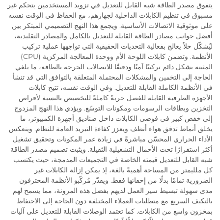
يتفوق مصدر الطاقة شبه القابل للتعديل في تزويد المستخدمين بتحكم غير
مسبوق في تنظيم الكابلات الداخلية لجهازهم، مع الحفاظ في الوقت نفسه
على موثوقية الاتصالات الأساسية. ويجمع هذا النهج التصميمي المبتكر بين
أفضل جوانب مصادر الطاقة القابلة للتعديل بالكامل والمصادر التقليدية،
ليُشكّل حلاً يعالج بفعالية التحديات الحقيقية التي تواجهها عملية تركيب
الأنظمة. وتضمن كابلات اللوحة الأم ووحدة المعالجة المركزية (CPU)
المثبتة بشكل دائم تركيبًا آمنًا ودقيقًا للاتصالات الحرجة بالطاقة، ما يلغي
الحاجة إلى التخمين والمشكلات المحتملة المتعلقة بالتوافق التي قد تنشأ
في الأنظمة الكاملة القابلة للتعديل. وفي الوقت نفسه، تتيح كابلات
الأجهزة الطرفية القابلة للفصل حريةً كاملةً للتخصيص بالنسبة لأقراص
التخزين وبطاقات الرسومات ومكونات التوسّع. ويؤدي هذا النهج المزدوج
إلى خفض كبير في فوضى الكابلات داخل صناديق أجهزة الكمبيوتر، ما
يخلق أنماط تدفق هواء أنظف ويعزز كفاءة التبريد العامة للنظام. وينعكس
الأداء الحراري المحسّن مباشرةً في زيادة عمر المكونات وتحقيق تشغيل
أكثر استقرارًا تحت الأحمال التشغيلية الثقيلة. ويثبت تصميم مصدر الطاقة
شبه القابل للتعديل قيمته الخاصة في التجميعات المدمجة، حيث يكتسب
كل ملليمتر من المساحة أهميةً بالغة، إذ يمكن إزالة الكابلات غير
الضرورية تمامًا بدلًا من إخفائها فقط. ويقدّر مُركّبو الأنظمة المحترفون
مدى سهولة تبسيط سير العمل لديهم بفضل هذه المرونة، مما يسمح لهم
بالتكيف السريع مع متطلبات العملاء المختلفة دون الحاجة إلى الاحتفاظ
بمخزون واسع من الكابلات. كما تعتمد الوصلات القابلة للتعديل على آليات