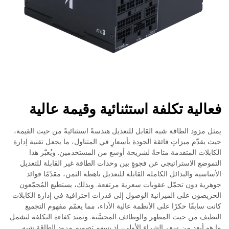
فعالية تكلفة استثنائية وقيمة عالية
يمثل مزود الطاقة شبه القابل للتعديل هندسةً استثنائيةً من حيث القيمة،
حيث يقدّم ميزاتٍ فائقة الجودة بأسعارٍ في المتناول، ما يجعل تقنية إدارة
الكابلات المتقدمة متاحةً لشريحة أوسع من المستخدمين. ويُعبّر هذا
التموضع الاستراتيجي عن فجوةٍ بين وحدات الطاقة غير القابلة للتعديل
الأساسية والبدائل الكاملة القابلة للتعديل باهظة الثمن، مقدّمًا فوائد
جوهرية دون تحمّل عقوبات سعرية مرتفعة. وبذلك، يستطيع المُجمّعون
الحريصون على الميزانية الوصول إلى قدرات احترافية في إدارة الكابلات
كانت سابقًا حكرًا على الأنظمة عالية الأداء، مما يعمّم مفهوم التجميع
النظيف من حيث المظهر والوظائف المحسَّنة. وتمتد كفاءة التكلفة لتشمل
ما هو أبعد من سعر الشراء الأولي، إذ يسهم تصميم مزود الطاقة شبه