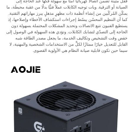
قفل متينة تضمن اتصالًا كهربائيًّا آمنًا مع سهولة فكها عند الحاجة إلى
الصيانة أو الترقية. وبات توجيه الكابلات عملاً فنيًّا بدلًا من عقبة محبطَة، ما
يمكّن المُركّبين من إنشاء أنظمة ذات مظهرٍ مذهلٍ يبرز مهاراتهم التقنية.
كما أن التنظيم المحسّن يبسّط إجراءات استكشاف الأخطاء وإصلاحها، إذ
يستطيع الفنيون تتبع الاتصالات وتحديد المشكلات المحتملة بسهولة دون
الحاجة إلى التصدّي لتشابك الكابلات. وتؤدي هذه السهولة في الوصول إلى
خفض وقت التشخيص وتكاليف الخدمة، ما يجعل مصدر الطاقة شبه
القابل للتعديل خيارًا ممتازًا لكلٍّ من الاستخدامات الشخصية والمهنية، لا
سيما حين تكون قابلية صيانة النظام هي الأولوية القصوى.