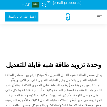
[email protected]
AR
احصل على عرض أسعار
وحدة تزويد طاقة شبه قابلة للتعديل
يمثل مصدر الطاقة شبه القابل للتعديل حلًّا مبتكرًا يقع بين مصادر الطاقة
القابلة للتعديل بالكامل وغير القابلة للتعديل على الإطلاق، ويوفّر
للمستخدمين مرونةً معزَّزةً مع الحفاظ على الجدوى التكلفة. وتتميّز هذه
التصميمات المتقدمة لمصادر الطاقة بكابلات أساسية مُلحَقة بشكل دائم،
مثل موصل اللوحة الأم ذي 24 دبوسًا وكابلات تغذية وحدة المعالجة
المركزية، في حين تُوفَّر اتصالات قابلة للفصل لكابلات الأجهزة الطرفية،
ومنها موصلات PCIe وSATA وMolex. ويعالج هيكل مصدر الطاقة شبه