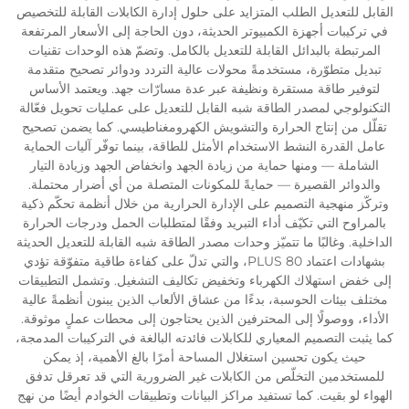
القابل للتعديل الطلب المتزايد على حلول إدارة الكابلات القابلة للتخصيص
في تركيبات أجهزة الكمبيوتر الحديثة، دون الحاجة إلى الأسعار المرتفعة
المرتبطة بالبدائل القابلة للتعديل بالكامل. وتضمّ هذه الوحدات تقنيات
تبديل متطوّرة، مستخدمةً محولات عالية التردد ودوائر تصحيح متقدمة
لتوفير طاقة مستقرة ونظيفة عبر عدة مسارّات جهد. ويعتمد الأساس
التكنولوجي لمصدر الطاقة شبه القابل للتعديل على عمليات تحويل فعّالة
تقلّل من إنتاج الحرارة والتشويش الكهرومغناطيسي. كما يضمن تصحيح
عامل القدرة النشط الاستخدام الأمثل للطاقة، بينما توفّر آليات الحماية
الشاملة — ومنها حماية من زيادة الجهد وانخفاض الجهد وزيادة التيار
والدوائر القصيرة — حمايةً للمكونات المتصلة من أي أضرار محتملة.
وتركّز منهجية التصميم على الإدارة الحرارية من خلال أنظمة تحكّم ذكية
بالمراوح التي تكيّف أداء التبريد وفقًا لمتطلبات الحمل ودرجات الحرارة
الداخلية. وغالبًا ما تتميّز وحدات مصدر الطاقة شبه القابلة للتعديل الحديثة
بشهادات اعتماد 80 PLUS، والتي تدلّ على كفاءة طاقية متفوّقة تؤدي
إلى خفض استهلاك الكهرباء وتخفيض تكاليف التشغيل. وتشمل التطبيقات
مختلف بيئات الحوسبة، بدءًا من عشاق الألعاب الذين يبنون أنظمةً عالية
الأداء، ووصولًا إلى المحترفين الذين يحتاجون إلى محطات عملٍ موثوقة.
كما يثبت التصميم المعياري للكابلات فائدته البالغة في التركيبات المدمجة،
حيث يكون تحسين استغلال المساحة أمرًا بالغ الأهمية، إذ يمكن
للمستخدمين التخلّص من الكابلات غير الضرورية التي قد تعرقل تدفق
الهواء لو بقيت. كما تستفيد مراكز البيانات وتطبيقات الخوادم أيضًا من نهج