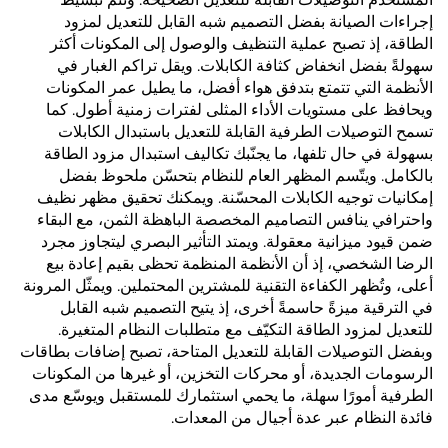
إجراءات الصيانة بفضل التصميم شبه القابل للتعديل لمزود
الطاقة، إذ تصبح عملية التنظيف والوصول إلى المكونات أكثر
سهولةً بفضل انخفاض كثافة الكابلات. ويقل تراكم الغبار في
الأنظمة التي تتمتع بتدفق هواء أفضل، ما يطيل عمر المكونات
ويحافظ على مستويات الأداء المثلى لفترات زمنية أطول. كما
تسمح التوصيلات الطرفية القابلة للتعديل باستبدال الكابلات
بسهولة في حال تلفها، ما يجنّبك تكاليف استبدال مزود الطاقة
بالكامل. ويتّسم المظهر العام للنظام بتحسّن ملحوظ بفضل
إمكانيات توجيه الكابلات المحسّنة. ويمكنك تحقيق مظهر نظيف
واحترافي ينافس التصاميم المخصصة الباهظة الثمن، مع البقاء
ضمن قيود ميزانية معقولة. ويمتد التأثير البصري ليتجاوز مجرد
الرضا الشخصي، إذ أن الأنظمة المنظمة تحظى بقيم إعادة بيع
أعلى، وتُظهر الكفاءة التقنية للمشترين المحتملين. ويمثّل المرونة
في الترقية ميزةً حاسمةً أخرى، إذ يتيح التصميم شبه القابل
للتعديل لمزود الطاقة التكيّف مع متطلبات النظام المتغيرة.
وبفضل التوصيلات القابلة للتعديل المتاحة، تصبح إضافات بطاقات
الرسومات الجديدة، أو محركات التخزين، أو غيرها من المكونات
الطرفية أمورًا سهلة، ما يحمي استثمارك للمستقبل ويوسّع مدى
فائدة النظام عبر عدة أجيال من المعدات.