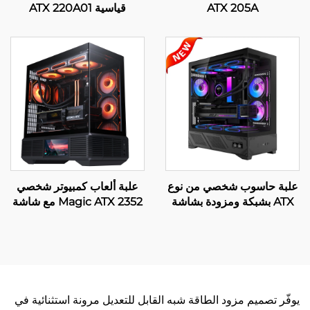
ATX 205A
قياسية ATX 220A01
علبة حاسوب شخصي من نوع
علبة ألعاب كمبيوتر شخصي
ATX بشبكة ومزودة بشاشة
2352 Magic ATX مع شاشة
رقمية، الموديل 220A10
عرض LCD
يوفّر تصميم مزود الطاقة شبه القابل للتعديل مرونة استثنائية في