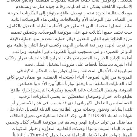
للتعديل، مع توفير آليات حماية شاملة للمكونات المتصلة. وتخضع الكابلات
الأساسية المُلحَقة بشكل دائم لعمليات رقابة جودة صارمة وتستخدم
موصلات عالية الجودة تضمن توصيل طاقةٍ موثوقةٍ إلى المكونات الحرجة
في النظام، مثل اللوحات الأم والمعالجات. وتلغي هذه التوصيلات الثابتة
نقاط الفشل المحتملة التي قد تظهر في الأنظمة القابلة للتعديل بالكامل،
حيث تعتمد جميع الكابلات فيها على موثوقية الموصلات. ويتضمَّن تصميم
مزود الطاقة شبه القابل للتعديل دوائر حماية متعددة، منها حماية دقيقة
من فرط الجهد، ومراقبة انخفاض الجهد، وكشف فرط التيار، وأنظمة منع
الدوائر القصيرة، والتي تستجيب فورياً للظروف غير الطبيعية. وتراقب
أنظمة الإدارة الحرارية المتقدمة درجات الحرارة الداخلية باستمرارٍ وتكيّف
أداء التبريد ديناميكياً للحفاظ على ظروف التشغيل المثلى تحت
سيناريوهات الأحمال المختلفة. وتقلل خوارزميات التحكم الذكية في
المروحة من إنتاج الضوضاء أثناء الاستخدام الخفيف، مع ضمان تبريدٍ كافٍ
أثناء العمليات المكثفة، مما يخلق توازناً مثالياً بين الأداء والخصائص
الصوتية. وتضمن المكثفات عالية الجودة ومكونات الترشيح إخراج طاقةٍ
نظيفةٍ ذات اهتزاز وضوضاءٍ منخفضَيْن، ما يحمي المكونات الرقمية
الحساسة من التداخل الكهربائي الذي قد يتسبب في عدم الاستقرار أو
تلف البيانات. وتحتوي وحدات مزود الطاقة شبه القابلة للتعديل عادةً على
شهادات اعتماد 80 PLUS التي تؤكد كفاءةً استثنائيةً في تحويل الطاقة،
مما يقلل من توليد حرارة الهدر ويساهم في موثوقية النظام ككل. وتضمن
تقنيات البناء المتينة، ومنها الوصلات اللحامية المعزَّزة واختيار المكونات
الممتازة وإجراءات الاختبار الشاملة تحت الحمل (Burn-in)، أداءً ثابتاً