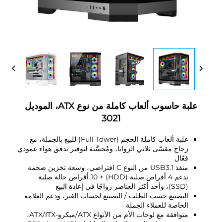
علبة حاسوب ألعاب كاملة من نوع ATX، الموديل
3021
علبة ألعاب كاملة الحجم (Full Tower) للبيع بالجملة، مع
زجاج مقسّى ثلاثي الزوايا، ومُحسَّنة لتوفير تدفق هواء عمودي
فعّال
منفذ USB3.1 من النوع C افتراضي، وسعة تخزين ضخمة
تدعم 4 أقراص صلبة (HDD) + 10 أقراص حالة صلبة
(SSD)، وأحد أكثر العناصر رواجًا في إعادة البيع
التصنيع حسب الطلب / التصنيع لحساب الغير، ودعم العلامة
الخاصة للعملاء الجملة
متوافقة مع لوحات الأم من الأنواع ATX/ميكرو-ATX/ITX،