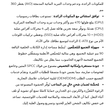
للمكونات الرائدة، وتدعم وحدات التبريد المائية المدمجة (AIO) بقطر 360
مم.
توافق استثنائي مع المكونات الرائدة
: تستوعب بطاقات رسوميات
(GPU) يبلغ طولها 470 مم وأكثر وحدات تبريد وحدات المعالجة المركزية
(CPU) تقدمًا، وتوفِّر سعة تخزين هائلة تصل إلى 4 محركات أقراص صلبة
(HDD) + 10 محركات أقراص حالة صلبة (SSD)، وتغطي تركيبات اللوحات
الأم من نوع E-ATX الرائدة لتوسيع نطاقك عالي الأداء.
سهولة التجميع للمُجمِّعين
: تُبسِّط مساحة إدارة الكابلات الخلفية البالغة
90 مم عملية التجميع، وهي مثالية لمُجمِّعي الأنظمة ومشغِّلي خطوط
التجميع الضخمة لأجهزة الحاسوب، مما يقلل من تكاليفك.
جودة مستقرة وإمكانية التخصيص
مصنوع من فولاذ SPCC المتين وخاضع
لفحوصات صارمة، مما يضمن جودةً متسقةً للطلبات الكبيرة. ونقدّم خدمات
التصنيع حسب الطلب (OEM/ODM) لتلبية احتياجات علامتك التجارية.
مُحسَّنة لضمان شحنٍ خالٍ من المتاعب
تُوفِّر الحشوة المصنوعة من
الرغوة المُعزَّزة والكرتون ذي الجدارين حمايةً كاملةً تمنع أي تشويه أو تلف
أثناء النقل. كما أن الأبعاد المدمجة، والملائمة للخدمات اللوجستية، تساعد
في خفض تكاليف الشحن العابِر للحدود وتسريع وصول العلبة إليك.