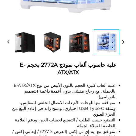
علبة حاسوب ألعاب نموذج 2772A بحجم E-
ATX/ATX
علبة ألعاب كبيرة الحجم باللون الأبيض من نوع E-ATX/ATX
بالجملة، مع زجاج مقسّى بدون أعمدة داعمة (بتصميم
بانورامي)
متوافقة مع اللوحات الأم ذات الاتصال الخلفي للمقابس،
ومنفذ USB Type-C اختياري، ومنتج رائد في إعادة البيع من
الجزء العلوي
التصنيع حسب الطلب / التصنيع لحساب الغير، ودعم العلامة
الخاصة للعملاء الجملة
متوافق مع إيه-إي تي إكس (العرض ≤ 277) / إيه تي إكس /