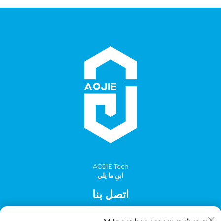
AOJlE Tech
ابنِ ما يلي
اتصل بنا
Add: الغرفة 901، المبنى 1، رقم 30 شارع مينغتشو الجنوبي، منطقة