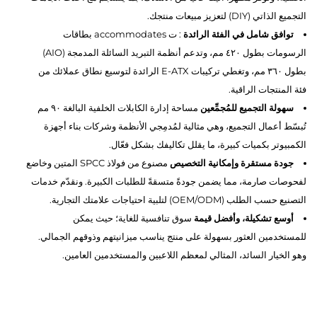
التجميع الذاتي (DIY) لتعزيز مبيعات منتجك.
توافق شامل في الفئة الرائدة
: ت accommodates بطاقات
الرسومات بطول ٤٢٠ مم، وتدعم أنظمة التبريد السائلة المدمجة (AIO)
بطول ٣٦٠ مم، وتغطي تركيبات E-ATX الرائدة لتوسيع نطاق عملائك من
فئة المنتجات الراقية.
سهولة التجميع للمُجمِّعين
مساحة إدارة الكابلات الخلفية البالغة ٩٠ مم
تُبسّط أعمال التجميع، وهي مثالية لمُدمِجي الأنظمة وشركات بناء أجهزة
الكمبيوتر بكميات كبيرة، ما يقلل تكاليفك بشكل فعّال.
جودة مستقرة وإمكانية التخصيص
مصنوع من فولاذ SPCC المتين وخاضع
لفحوصات صارمة، مما يضمن جودةً متسقةً للطلبات الكبيرة. ونقدّم خدمات
التصنيع حسب الطلب (OEM/ODM) لتلبية احتياجات علامتك التجارية.
أوسع تشكيلة، وأفضل قيمة
سوق تنافسية للغاية؛ حيث يمكن
للمستخدمين العثور بسهولة على منتج يناسب ميزانيتهم وذوقهم الجمالي.
وهو الخيار السائد، المثالي لمعظم اللاعبين والمستخدمين العامين.