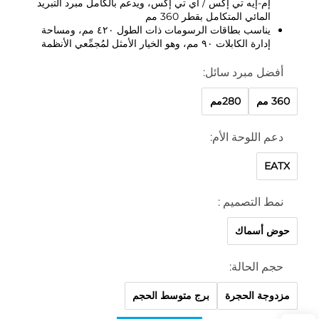
إم-إيه تي إكس / آي تي إكس، ويدعم بالكامل مبرد التبريد
المائي المتكامل بقطر 360 مم
يناسب بطاقات الرسومات ذات الطول ٤٢٠ مم، ومساحة
إدارة الكابلات ٩٠ مم، وهو الخيار الأمثل لمُجمِّعي الأنظمة
أفضل مبرد سائل:
360 مم
280مم
دعم اللوحة الأم:
EATX
نمط التصميم :
حوض أسماك
حجم الحالة:
مزدوجة الحجرة
برج متوسط الحجم