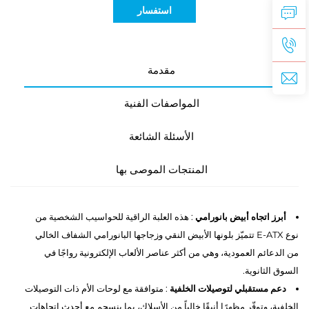
استفسار
مقدمة
المواصفات الفنية
الأسئلة الشائعة
المنتجات الموصى بها
أبرز اتجاه أبيض بانورامي
: هذه العلبة الراقية للحواسيب الشخصية من
نوع E-ATX تتميّز بلونها الأبيض النقي وزجاجها البانورامي الشفاف الخالي
من الدعائم العمودية، وهي من أكثر عناصر الألعاب الإلكترونية رواجًا في
السوق الثانوية.
دعم مستقبلي لتوصيلات الخلفية
: متوافقة مع لوحات الأم ذات التوصيلات
الخلفية، وتوفّر مظهرًا أنيقًا خالياً من الأسلاك، بما ينسجم مع أحدث اتجاهات