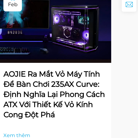
Feb
AOJIE Ra Mắt Vỏ Máy Tính
Để Bàn Chơi 235AX Curve:
Định Nghĩa Lại Phong Cách
ATX Với Thiết Kế Vỏ Kính
Cong Đột Phá
Xem thêm