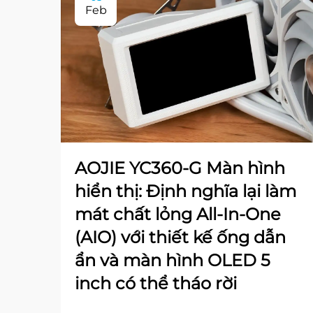
Feb
AOJIE YC360-G Màn hình
hiển thị: Định nghĩa lại làm
mát chất lỏng All-In-One
(AIO) với thiết kế ống dẫn
ẩn và màn hình OLED 5
inch có thể tháo rời