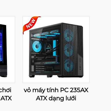
chơi
vỏ máy tính PC 235AX
MATX
ATX dạng lưới