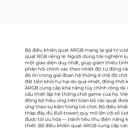
Bộ điều khiển quạt ARGB mang lại giá trị vượ
quạt RGB riêng lẻ. Người dùng trải nghiệm s
một giao diện duy nhất, giúp giảm thiểu tình
phản hồi chính xác theo nhiệt độ: tự động tă
độ ồn trong giai đoạn hệ thống ở chế độ chờ
đắt tiền khỏi hư hại do quá nhiệt, đồng thời
ARGB cung cấp khả năng tùy chỉnh rộng rãi,
cầu thiết lập hệ thống chơi game của họ. V
đồng bộ hiệu ứng trên toàn bộ các quạt được
ứng theo sự kiện trong trò chơi. Bộ điều kh
tháp đầy đủ (full-tower) quy mô lớn với số 
được tối ưu hóa — tránh tiêu thụ điện năng k
thiết. Bộ điều khiển quạt ARGB cung cấp cá