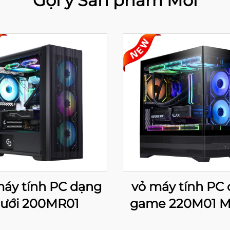
Gợi ý Sản phẩm Mới
máy tính PC dạng
vỏ máy tính PC 
lưới 200MR01
game 220M01 