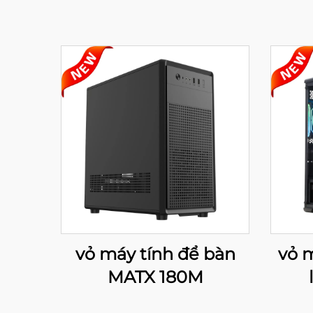
vỏ máy tính để bàn
vỏ 
MATX 180M