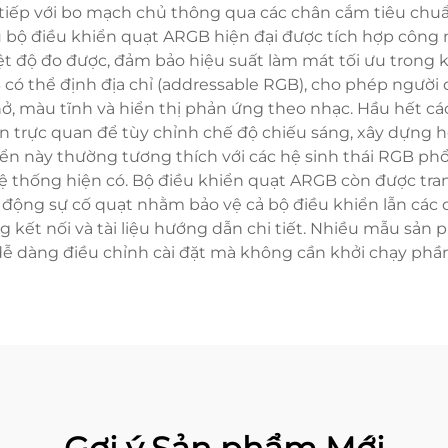
 tiếp với bo mạch chủ thông qua các chân cắm tiêu chu
u bộ điều khiển quạt ARGB hiện đại được tích hợp côn
ệt độ đo được, đảm bảo hiệu suất làm mát tối ưu trong k
GB có thể định địa chỉ (addressable RGB), cho phép ngườ
ở, màu tĩnh và hiển thị phản ứng theo nhạc. Hầu hết 
trực quan để tùy chỉnh chế độ chiếu sáng, xây dựng hồ 
ển này thường tương thích với các hệ sinh thái RGB phổ
hệ thống hiện có. Bộ điều khiển quạt ARGB còn được tran
động sự cố quạt nhằm bảo vệ cả bộ điều khiển lẫn các qu
 kết nối và tài liệu hướng dẫn chi tiết. Nhiều mẫu sản 
ễ dàng điều chỉnh cài đặt mà không cần khởi chạy ph