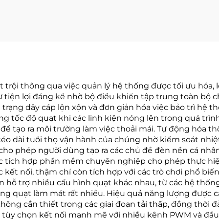
t trội thông qua việc quản lý hệ thống được tối ưu hóa, 
ự tiện lợi đáng kể nhờ bộ điều khiển tập trung toàn bộ
 trạng dây cáp lộn xộn và đơn giản hóa việc bảo trì hệ 
ng tốc độ quạt khi các linh kiện nóng lên trong quá trì
 để tạo ra môi trường làm việc thoải mái. Tự động hóa t
 kéo dài tuổi thọ vận hành của chúng nhờ kiểm soát nhiệt
 cho phép người dùng tạo ra các chủ đề đèn nền cá nhâ
iệc tích hợp phần mềm chuyên nghiệp cho phép thực hiệ
 kết nối, thậm chí còn tích hợp với các trò chơi phổ b
iển hỗ trợ nhiều cấu hình quạt khác nhau, từ các hệ th
lượng quạt làm mát rất nhiều. Hiệu quả năng lượng được 
hông cần thiết trong các giai đoạn tải thấp, đồng thời 
c tùy chọn kết nối mạnh mẽ với nhiều kênh PWM và đầu